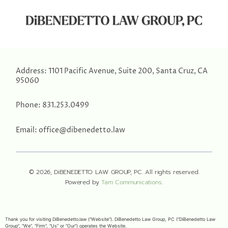
Address:
1101 Pacific Avenue, Suite 200, Santa Cruz, CA
95060
Phone:
831.253.0499
Email:
office@dibenedetto.law
© 2026, DiBENEDETTO LAW GROUP, PC. All rights reserved.
Powered by
Tam Communications
.
Thank you for visiting DiBenedetto.law (“Website”). DiBenedetto Law Group, PC (“DiBenedetto Law
Group”, “We”, “Firm”, “Us” or “Our”) operates the Website.